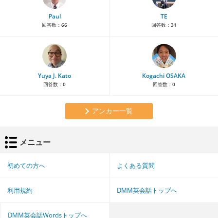
Paul
TE
回答数：
66
回答数：
31
Yuya J. Kato
Kogachi OSAKA
回答数：
0
回答数：
0
アンカー一覧
メニュー
初めての方へ
よくある質問
利用規約
DMM英会話トップへ
DMM英会話Wordsトップへ