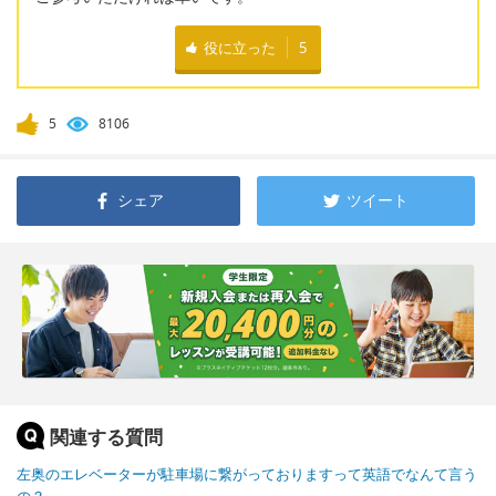
役に立った
5
5
8106
シェア
ツイート
関連する質問
左奥のエレベーターが駐車場に繋がっておりますって英語でなんて言う
の？