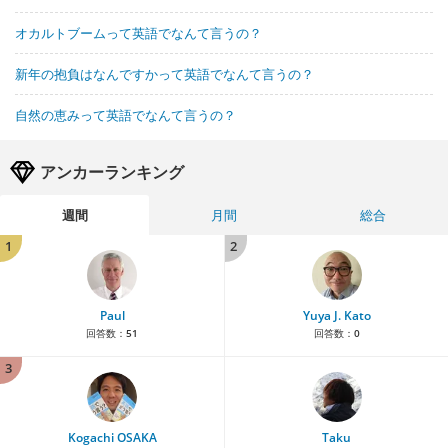
オカルトブームって英語でなんて言うの？
新年の抱負はなんですかって英語でなんて言うの？
自然の恵みって英語でなんて言うの？
アンカーランキング
週間
月間
総合
1
2
Paul
Yuya J. Kato
回答数：
51
回答数：
0
3
Kogachi OSAKA
Taku