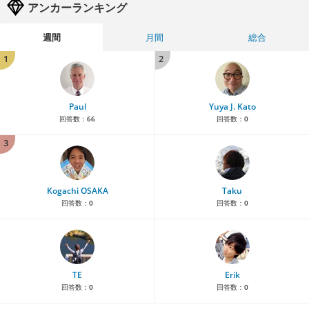
アンカーランキング
週間
月間
総合
1
2
Paul
Yuya J. Kato
回答数：
66
回答数：
0
3
Kogachi OSAKA
Taku
回答数：
0
回答数：
0
TE
Erik
回答数：
0
回答数：
0