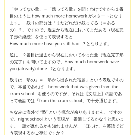
「やってない量」＝「残ってる量」を聞くわけですから１番
目のように how much more homework がスタートとなり
ます。 残りの部分は「まだどれだけ残ってる（＝ある
の）？」ですので、過去から現在においてまだある（現在完
了形の継続）を使って表現すると
How much more have you still had...? となります。
逆に、２番目は過去から現在においてやった量（現在完了形
の完了）を聞いてますので、How much homework have
you (already) done...?となります。
残りは「塾の」＝「塾から出された宿題」という表現ですの
で、本当であれば ...homework that was given from the
cram school...を使うのですが、それは【文法上】の話であ
って会話では「from the cram school」で十分通じます。
ちなみに海外で ”塾” という概念が余りありません。 ですの
で、night school という表現が一番適してるかな？と思いま
す。 話が反れるかも知れませんが、「ほっけ」を英語でど
う表現するかご存知ですか？