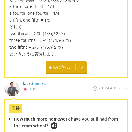
a third, one third = 1/3
a fourth, one fourth = 1/4
a fifth, one fifth = 1/5
そして
two thirds = 2/3（1/3が２つ）
three fourths = 3/4（1/4が３つ）
two fifths = 2/5（1/5が２つ）
というように表現します。
役に立った
10
Jack Shimizu
2017/04/19 20:52
日本
回答
How much more homework have you still had from
the cram school?