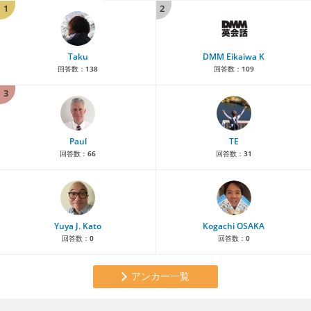
1
2
Taku
DMM Eikaiwa K
回答数：
138
回答数：
109
3
Paul
TE
回答数：
66
回答数：
31
Yuya J. Kato
Kogachi OSAKA
回答数：
0
回答数：
0
アンカー一覧