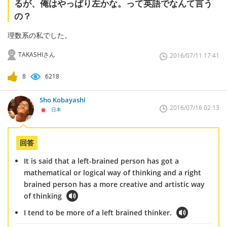
るが、俺はやっぱり左かな。って英語でなんて言う
の？
理数系の私でした。
TAKASHIさん
2016/07/11 17:41
8
6218
Sho Kobayashi
2016/07/16 02:13
日本
回答
It is said that a left-brained person has got a
mathematical or logical way of thinking and a right
brained person has a more creative and artistic way
of thinking
I tend to be more of a left brained thinker.