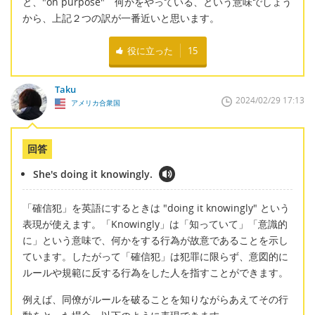
と、"on purpose" 何かをやっている、という意味でしょう
から、上記２つの訳が一番近いと思います。
役に立った
15
Taku
2024/02/29 17:13
アメリカ合衆国
回答
She's doing it knowingly.
「確信犯」を英語にするときは "doing it knowingly" という
表現が使えます。「Knowingly」は「知っていて」「意識的
に」という意味で、何かをする行為が故意であることを示し
ています。したがって「確信犯」は犯罪に限らず、意図的に
ルールや規範に反する行為をした人を指すことができます。
例えば、同僚がルールを破ることを知りながらあえてその行