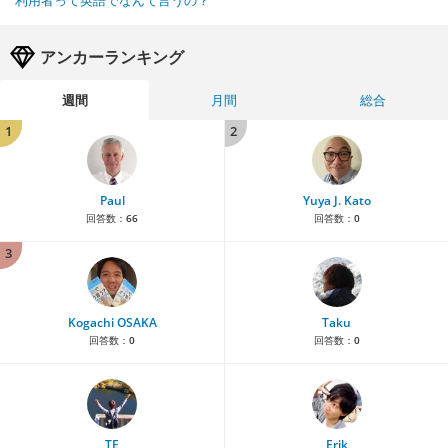
利用者って英語でなんて言うの？
アンカーランキング
週間
月間
総合
1
2
Paul
Yuya J. Kato
回答数：
66
回答数：
0
3
Kogachi OSAKA
Taku
回答数：
0
回答数：
0
TE
Erik