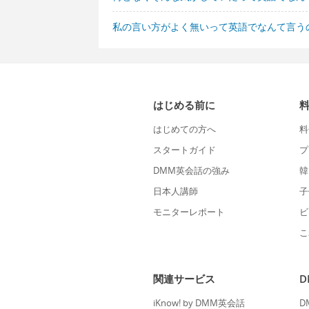
私の言い方がよく無いって英語でなんて言う
はじめる前に
はじめての方へ
料
スタートガイド
プ
DMM英会話の強み
韓
日本人講師
子
モニターレポート
ビ
こ
関連サービス
iKnow! by DMM英会話
D