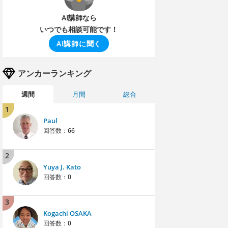
AI講師なら
いつでも相談可能です！
AI講師に聞く
アンカーランキング
週間
月間
総合
1
Paul
回答数：
66
2
Yuya J. Kato
回答数：
0
3
Kogachi OSAKA
回答数：
0