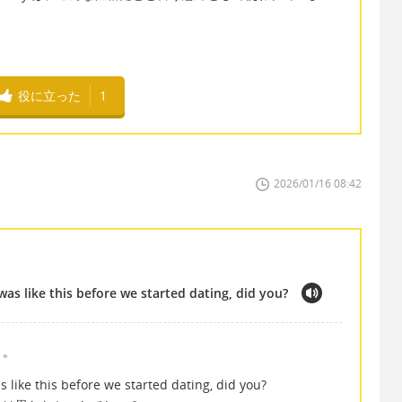
役に立った
1
2026/01/16 08:42
as like this before we started dating, did you?
よ。
like this before we started dating, did you?