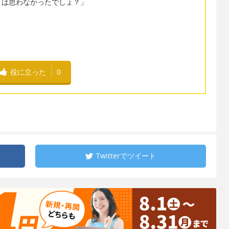
とは思わなかったでしょ？」
役に立った
0
Twitterで
ツイート