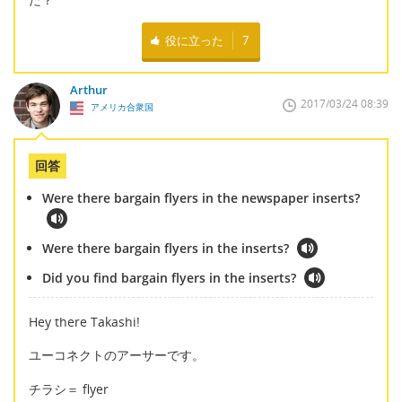
役に立った
7
Arthur
2017/03/24 08:39
アメリカ合衆国
回答
Were there bargain flyers in the newspaper inserts?
Were there bargain flyers in the inserts?
Did you find bargain flyers in the inserts?
Hey there Takashi!
ユーコネクトのアーサーです。
チラシ＝ flyer