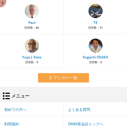
3
Paul
TE
回答数：
66
回答数：
31
Yuya J. Kato
Kogachi OSAKA
回答数：
0
回答数：
0
アンカー一覧
メニュー
初めての方へ
よくある質問
利用規約
DMM英会話トップへ