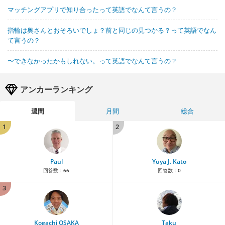
マッチングアプリで知り合ったって英語でなんて言うの？
指輪は奥さんとおそろいでしょ？前と同じの見つかる？って英語でなん
て言うの？
〜できなかったかもしれない。って英語でなんて言うの？
アンカーランキング
週間
月間
総合
1
2
Paul
Yuya J. Kato
回答数：
66
回答数：
0
3
Kogachi OSAKA
Taku