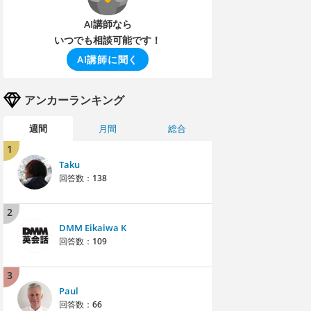
AI講師なら
いつでも相談可能です！
AI講師に聞く
アンカーランキング
週間
月間
総合
1
Taku
回答数：
138
2
DMM Eikaiwa K
回答数：
109
3
Paul
回答数：
66