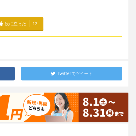
役に立った
12
Twitterで
ツイート