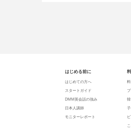
はじめる前に
はじめての方へ
料
スタートガイド
プ
DMM英会話の強み
韓
日本人講師
子
モニターレポート
ビ
こ