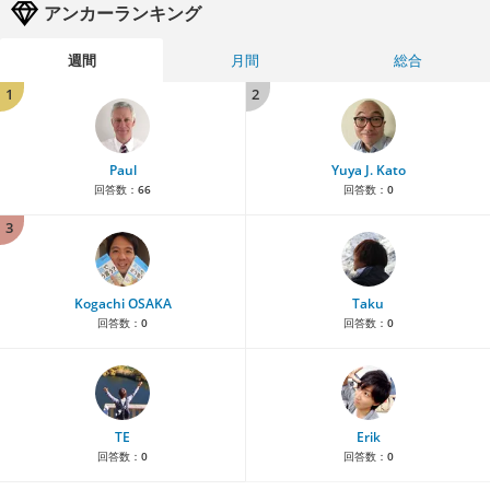
アンカーランキング
週間
月間
総合
1
2
Paul
Yuya J. Kato
回答数：
66
回答数：
0
3
Kogachi OSAKA
Taku
回答数：
0
回答数：
0
TE
Erik
回答数：
0
回答数：
0