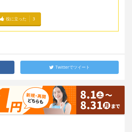
役に立った
3
Twitterで
ツイート