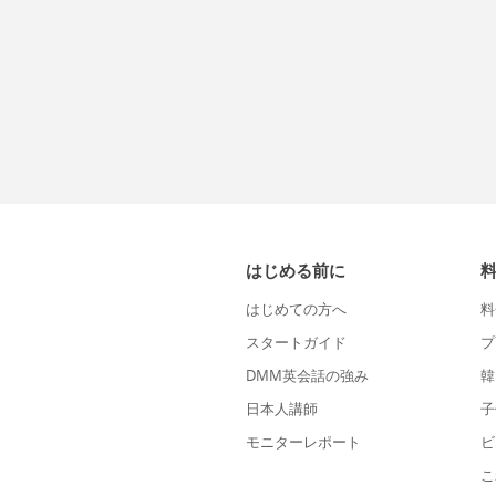
はじめる前に
はじめての方へ
料
スタートガイド
プ
DMM英会話の強み
韓
日本人講師
子
モニターレポート
ビ
こ