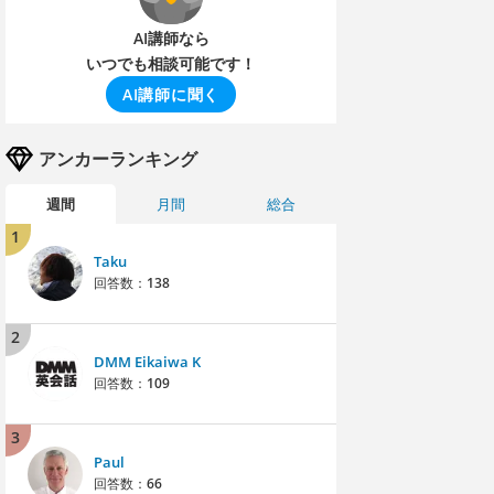
AI講師なら
いつでも相談可能です！
AI講師に聞く
アンカーランキング
週間
月間
総合
1
Taku
回答数：
138
2
DMM Eikaiwa K
回答数：
109
3
Paul
回答数：
66