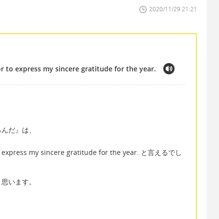
2020/11/29 21:21
or to express my sincere gratitude for the year.
るんだ』は、
 to express my sincere gratitude for the year. と言えるでし
と思います。