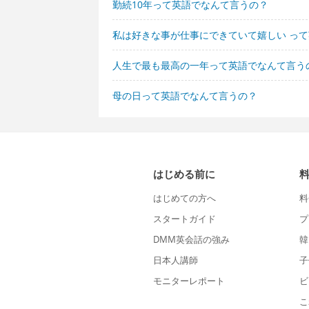
勤続10年って英語でなんて言うの？
私は好きな事が仕事にできていて嬉しい っ
人生で最も最高の一年って英語でなんて言う
母の日って英語でなんて言うの？
はじめる前に
はじめての方へ
料
スタートガイド
プ
DMM英会話の強み
韓
日本人講師
子
モニターレポート
ビ
こ