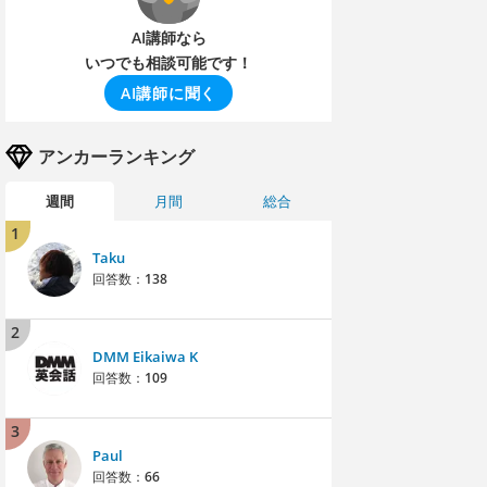
AI講師なら
いつでも相談可能です！
AI講師に聞く
アンカーランキング
週間
月間
総合
1
Taku
回答数：
138
2
DMM Eikaiwa K
回答数：
109
3
Paul
回答数：
66