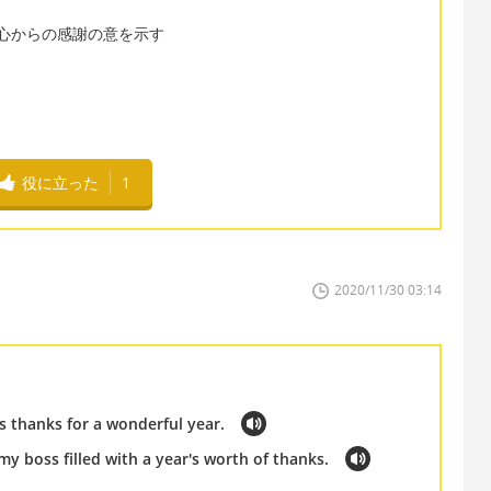
e to ～に心からの感謝の意を示す
役に立った
1
2020/11/30 03:14
as thanks for a wonderful year.
 my boss filled with a year's worth of thanks.