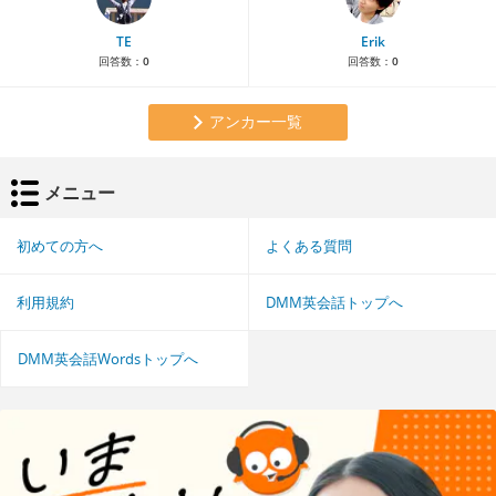
TE
Erik
回答数：
0
回答数：
0
アンカー一覧
メニュー
初めての方へ
よくある質問
利用規約
DMM英会話トップへ
DMM英会話Wordsトップへ