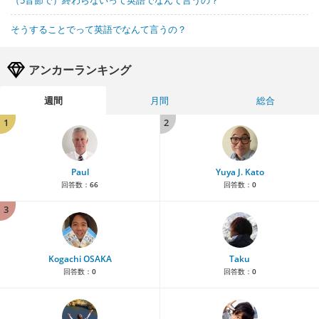
（5音節で）終わらないって英語でなんて言うの？
そうすることでって英語でなんて言うの？
アンカーランキング
週間
月間
総合
1
2
Paul
Yuya J. Kato
回答数：
66
回答数：
0
3
Kogachi OSAKA
Taku
回答数：
0
回答数：
0