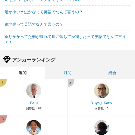
足かゆい水虫かなって英語でなんて言うの？
路地裏って英語でなんて言うの？
寄りかかってた柵が壊れて川に落ちて怪我したって英語でなんて言う
の？
アンカーランキング
週間
月間
総合
1
2
Paul
Yuya J. Kato
回答数：
66
回答数：
0
3