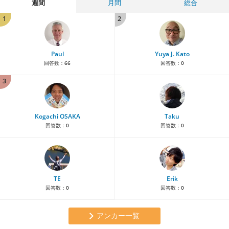
週間
月間
総合
1
2
Paul
Yuya J. Kato
回答数：
66
回答数：
0
3
Kogachi OSAKA
Taku
回答数：
0
回答数：
0
TE
Erik
回答数：
0
回答数：
0
アンカー一覧