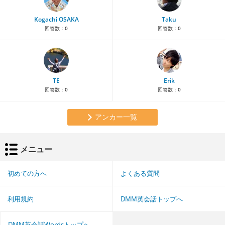
Kogachi OSAKA
Taku
回答数：
0
回答数：
0
TE
Erik
回答数：
0
回答数：
0
アンカー一覧
メニュー
初めての方へ
よくある質問
利用規約
DMM英会話トップへ
DMM英会話Wordsトップへ