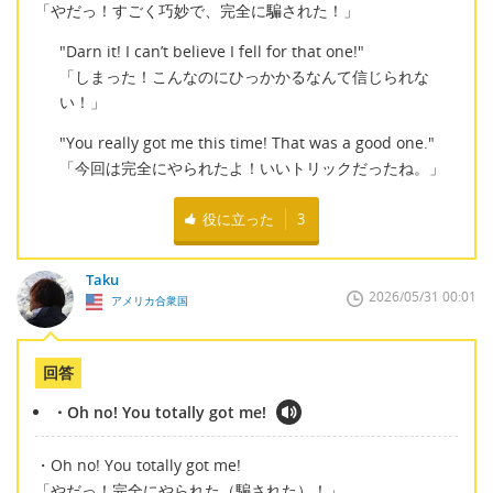
「やだっ！すごく巧妙で、完全に騙された！」
"Darn it! I can’t believe I fell for that one!"
「しまった！こんなのにひっかかるなんて信じられな
い！」
"You really got me this time! That was a good one."
「今回は完全にやられたよ！いいトリックだったね。」
役に立った
3
Taku
2026/05/31 00:01
アメリカ合衆国
回答
・Oh no! You totally got me!
・Oh no! You totally got me!
「やだっ！完全にやられた（騙された）！」