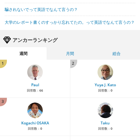
騙されないでって英語でなんて言うの？
大学のレポート書くのすっかり忘れてたの。って英語でなんて言うの？
アンカーランキング
週間
月間
総合
1
2
Paul
Yuya J. Kato
回答数：
66
回答数：
0
3
Kogachi OSAKA
Taku
回答数：
0
回答数：
0