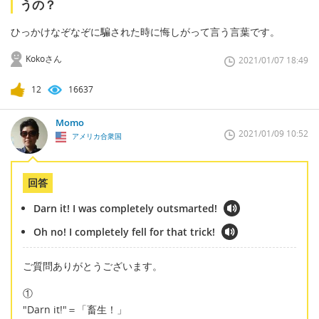
うの？
ひっかけなぞなぞに騙された時に悔しがって言う言葉です。
Kokoさん
2021/01/07 18:49
12
16637
Momo
2021/01/09 10:52
アメリカ合衆国
回答
Darn it! I was completely outsmarted!
Oh no! I completely fell for that trick!
ご質問ありがとうございます。
①
"Darn it!"＝「畜生！」