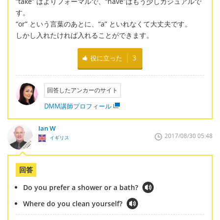
“take” はよりフォーマルで、“have”はもう少しカジュアルで
す。
“or” という言葉のあとに、“a” といれなくて大丈夫です。
しかし入れたければ入れることができます。
役に立った
3
回答したアンカーのサイト
DMM講師プロフィール
Ian W
2017/08/30 05:48
イギリス
回答
Do you prefer a shower or a bath?
Where do you clean yourself?