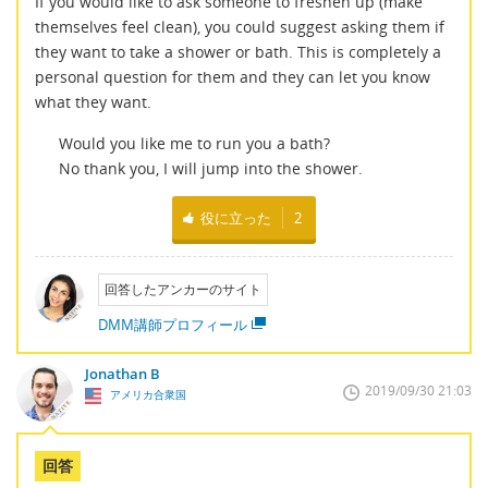
If you would like to ask someone to freshen up (make
themselves feel clean), you could suggest asking them if
they want to take a shower or bath. This is completely a
personal question for them and they can let you know
what they want.
Would you like me to run you a bath?
No thank you, I will jump into the shower.
役に立った
2
回答したアンカーのサイト
DMM講師プロフィール
Jonathan B
2019/09/30 21:03
アメリカ合衆国
回答