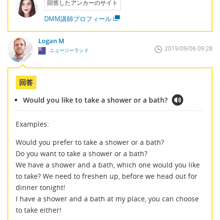
回答したアンカーのサイト
DMM講師プロフィール
Logan M
2019/09/06 09:28
ニュージーランド
回答
Would you like to take a shower or a bath?
Examples:
Would you prefer to take a shower or a bath?
Do you want to take a shower or a bath?
We have a shower and a bath, which one would you like
to take? We need to freshen up, before we head out for
dinner tonight!
I have a shower and a bath at my place, you can choose
to take either!