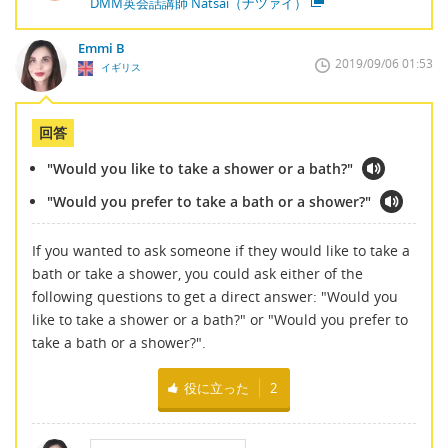
DMM英会話講師 Natsai（ナツァイ）
Emmi B
2019/09/06 01:53
イギリス
回答
"Would you like to take a shower or a bath?"
"Would you prefer to take a bath or a shower?"
If you wanted to ask someone if they would like to take a
bath or take a shower, you could ask either of the
following questions to get a direct answer: "Would you
like to take a shower or a bath?" or "Would you prefer to
take a bath or a shower?".
役に立った
2