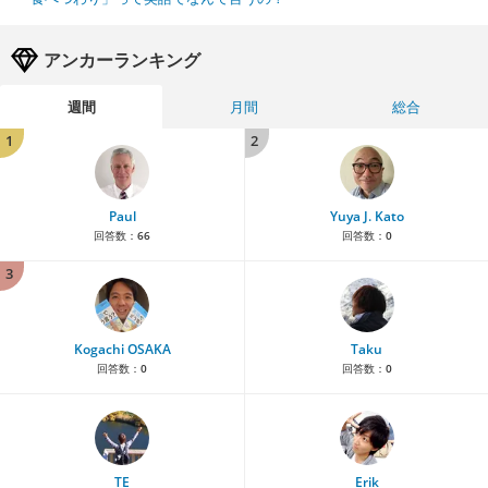
アンカーランキング
週間
月間
総合
1
2
Paul
Yuya J. Kato
回答数：
66
回答数：
0
3
Kogachi OSAKA
Taku
回答数：
0
回答数：
0
TE
Erik