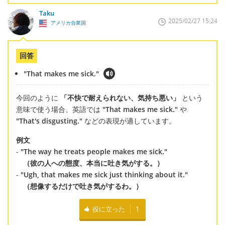
Taku
2025/02/27 15:24
アメリカ合衆国
回答
"That makes me sick."
今回のように
「不快で耐えられない、気持ち悪い」
という
意味で使う場合、英語では
"That makes me sick."
や
"That's disgusting."
などの表現が適しています。
例文
-
"The way he treats people makes me sick."
（彼の人への態度、本当に吐き気がする。）
-
"Ugh, that makes me sick just thinking about it."
（想像するだけで吐き気がするわ。）
役に立った
1