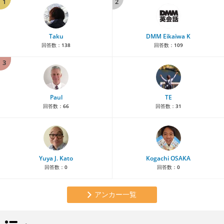
1
2
Taku
DMM Eikaiwa K
回答数：
138
回答数：
109
3
Paul
TE
回答数：
66
回答数：
31
Yuya J. Kato
Kogachi OSAKA
回答数：
0
回答数：
0
アンカー一覧