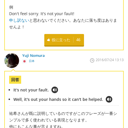
例
Don't feel sorry. It's not your fault!
申し訳ない
と思わないでください。あなたに落ち度はありま
せんよ！
役に立った
46
Yuji Nomura
2016/07/24 13:13
日本
回答
It's not your fault.
Well, it's out your hands so it can't be helped.
祐希さんが既に説明しているのですがこのフレーズが一番シ
ンプルで多く使われている表現となります。
他にもこんな事が言えますね。