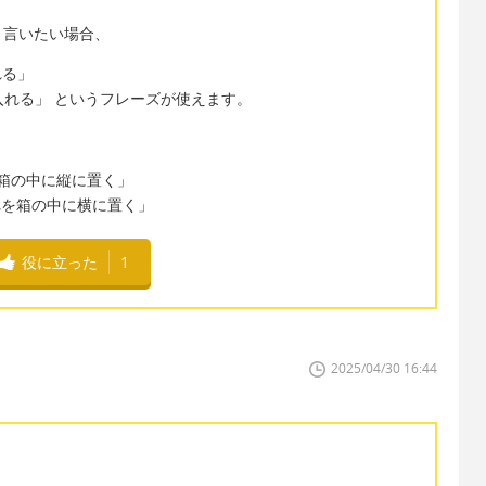
と言いたい場合、
入れる」
" 「寝かせて入れる」 というフレーズが使えます。
" 「それを箱の中に縦に置く」
ox." 「それを箱の中に横に置く」
役に立った
1
2025/04/30 16:44