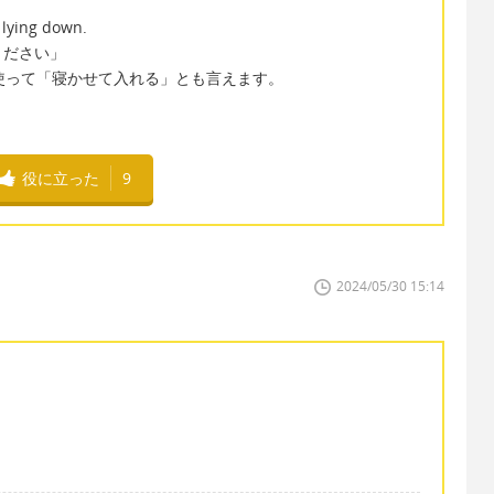
 lying down.
ください」
 side を使って「寝かせて入れる」とも言えます。
役に立った
9
2024/05/30 15:14