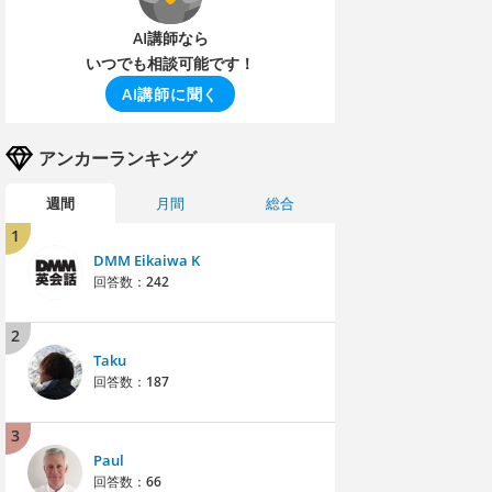
AI講師なら
いつでも相談可能です！
AI講師に聞く
アンカーランキング
週間
月間
総合
1
DMM Eikaiwa K
回答数：
242
2
Taku
回答数：
187
3
Paul
回答数：
66