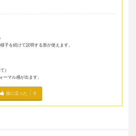
）
）
作の様子を続けて説明する形が使えます。
）
れて）
フォーマル感が出ます。
役に立った
0