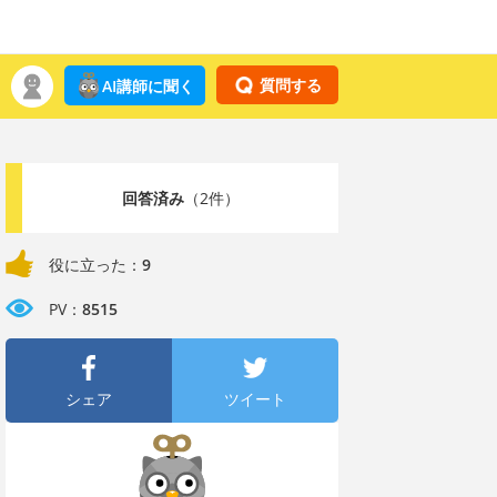
質問する
AI講師に聞く
回答済み
（2件）
役に立った：
9
PV：
8515
シェア
ツイート