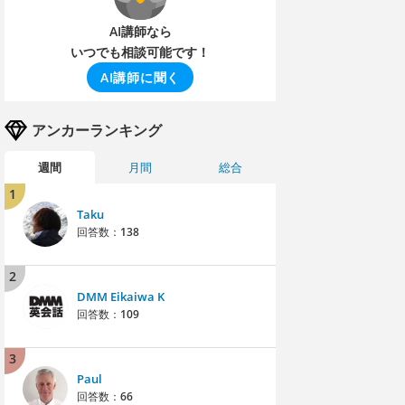
AI講師なら
いつでも相談可能です！
AI講師に聞く
アンカーランキング
週間
月間
総合
1
Taku
回答数：
138
2
DMM Eikaiwa K
回答数：
109
3
Paul
回答数：
66