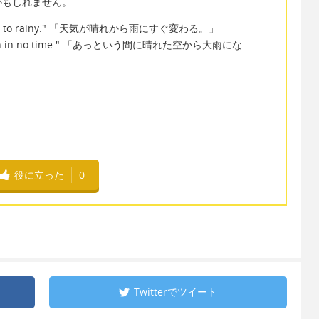
かもしれません。
om sunny to rainy." 「天気が晴れから雨にすぐ変わる。」
uring rain in no time." 「あっという間に晴れた空から大雨にな
役に立った
0
Twitterで
ツイート