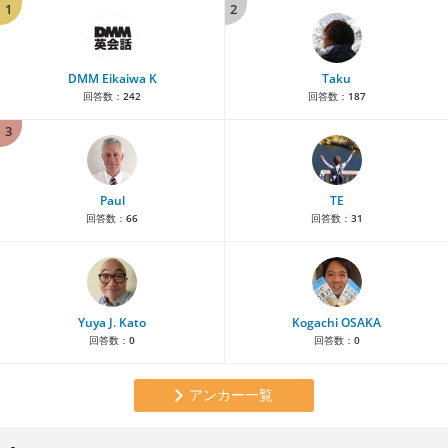
1
2
DMM Eikaiwa K
Taku
回答数：
242
回答数：
187
3
Paul
TE
回答数：
66
回答数：
31
Yuya J. Kato
Kogachi OSAKA
回答数：
0
回答数：
0
アンカー一覧