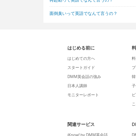
面倒臭いって英語でなんて言うの？
はじめる前に
はじめての方へ
料
スタートガイド
プ
DMM英会話の強み
韓
日本人講師
子
モニターレポート
ビ
こ
関連サービス
iKnow! by DMM英会話
D