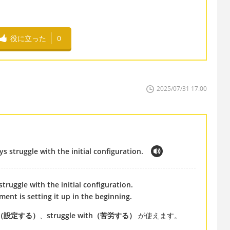
役に立った
0
2025/07/31 17:00
s struggle with the initial configuration.
truggle with the initial configuration.
ent is setting it up in the beginning.
up（設定する）
、
struggle with（苦労する）
が使えます。