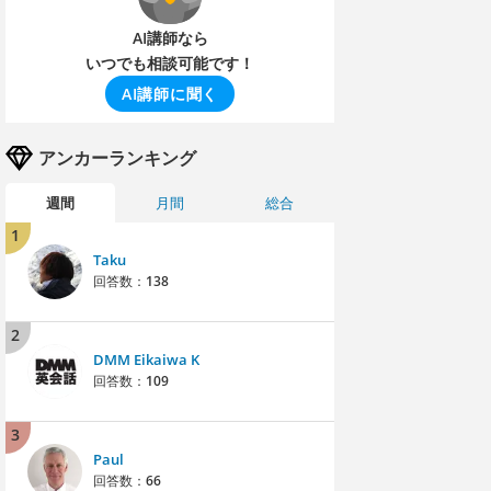
AI講師なら
いつでも相談可能です！
AI講師に聞く
アンカーランキング
週間
月間
総合
1
Taku
回答数：
138
2
DMM Eikaiwa K
回答数：
109
3
Paul
回答数：
66