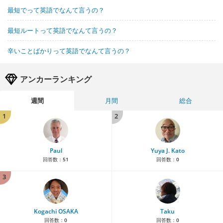
最短でって英語でなんて言うの？
最短ルートって英語でなんて言うの？
辛いことばかりって英語でなんて言うの？
アンカーランキング
週間
月間
総合
1
2
Paul
Yuya J. Kato
回答数：
51
回答数：
0
3
Kogachi OSAKA
Taku
回答数：
0
回答数：
0