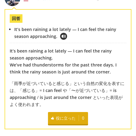
回答
It’s been raining a lot lately — I can feel the rainy
season approaching.
It’s been raining a lot lately — I can feel the rainy
season approaching.
We’ve had thunderstorms for the past three days. I
think the rainy season is just around the corner.
「雨季が近づいていると感じる」という自然の変化を表すに
は、「感じる」=
I can feel
や「〜が近づいている」=
is
approaching
/
is just around the corner
といった表現が
よく使われます。
役に立った
0