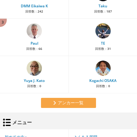
DMM Eikaiwa K
Taku
回答数：
242
回答数：
187
3
Paul
TE
回答数：
66
回答数：
31
Yuya J. Kato
Kogachi OSAKA
回答数：
0
回答数：
0
アンカー一覧
メニュー