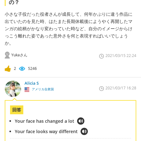
の？
小さな子役だった役者さんが成長して、何年かぶりに違う作品に
出ていたのを見た時、はたまた長期休載後にようやく再開したマ
ンガの絵柄がかなり変わっていた時など、自分のイメージからけ
っこう離れた姿であった意外さを何と表現すればいいでしょう
か。
Yukaさん
2021/03/15 22:24
2
5246
Alicia S
2021/03/17 16:28
アメリカ合衆国
回答
Your face has changed a lot
Your face looks way different