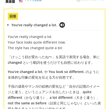
アメリカ合衆国
回答
You've really changed a lot.
You've really changed a lot.
Your face looks quite different now.
The style has changed quite a bit.
「けっこう顔が変わったね〜」を英語で表現する場合、単に
changed
という動詞を使うだけでも自然に伝わります。
You’ve changed a lot.
や
You look so different.
のように
全体的な印象の変化を伝える方が自然です。
子役の成長やマンガの絵柄の変化など「自分の記憶のイメー
ジと違う」というニュアンスを出したいときは、
quite
different
（かなり違う）、
a lot different
（大きく違う）、
not the same as before
（以前と同じじゃない）といった表
現を加えるとよりリアルに伝わります。