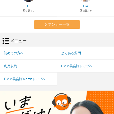
TE
Erik
回答数：
0
回答数：
0
アンカー一覧
メニュー
初めての方へ
よくある質問
利用規約
DMM英会話トップへ
DMM英会話Wordsトップへ