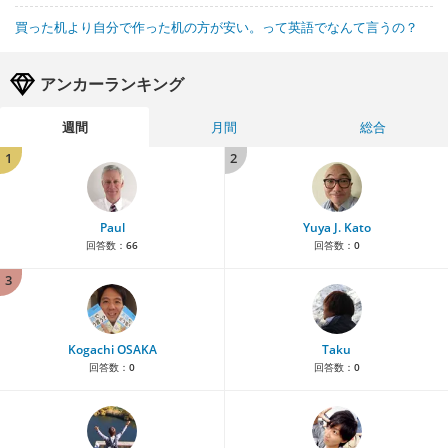
買った机より自分で作った机の方が安い。って英語でなんて言うの？
アンカーランキング
週間
月間
総合
1
2
Paul
Yuya J. Kato
回答数：
66
回答数：
0
3
Kogachi OSAKA
Taku
回答数：
0
回答数：
0