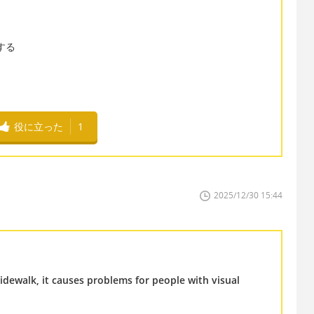
をする
役に立った
1
2025/12/30 15:44
sidewalk, it causes problems for people with visual