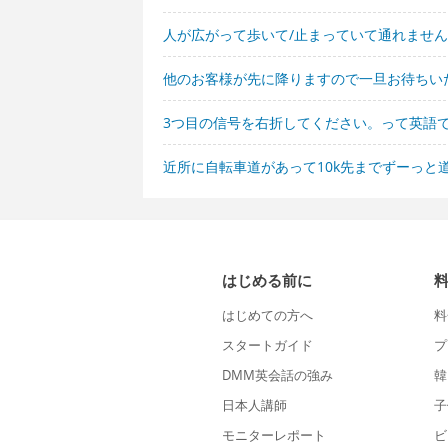
人が広がって歩いて/止まっていて通れませ
他のお客様が先に降りますので一旦お待ちい
3つ目の信号を右折してください。って英語
近所に自転車道があって10k先までずーっと
はじめる前に
はじめての方へ
料
スタートガイド
プ
DMM英会話の強み
韓
日本人講師
子
モニターレポート
ビ