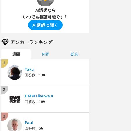
AI講師なら
いつでも相談可能です！
AI講師に聞く
アンカーランキング
週間
月間
総合
1
Taku
回答数：
138
2
DMM Eikaiwa K
回答数：
109
3
Paul
回答数：
66