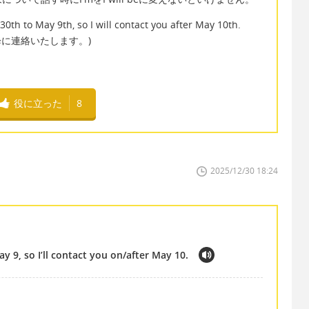
30th to May 9th, so I will contact you after May 10th.
以降に連絡いたします。)
役に立った
8
2025/12/30 18:24
ay 9, so I’ll contact you on/after May 10.