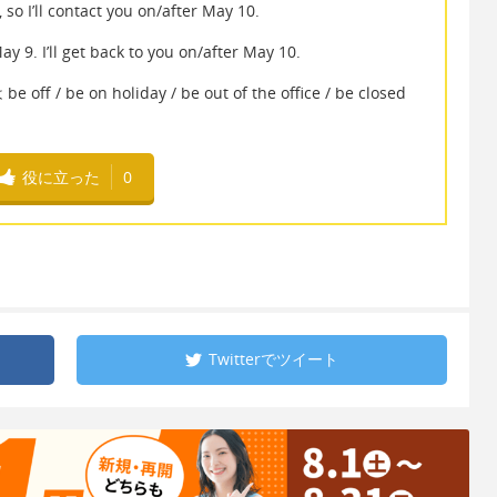
, so I’ll contact you on/after May 10.
y 9. I’ll get back to you on/after May 10.
on holiday / be out of the office / be closed
役に立った
0
Twitterで
ツイート