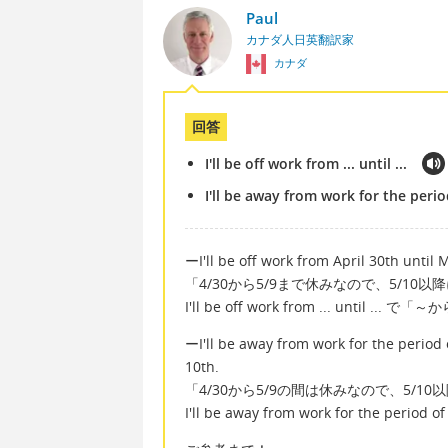
Paul
カナダ人日英翻訳家
カナダ
回答
I'll be off work from ... until ...
I'll be away from work for the period 
ーI'll be off work from April 30th until M
「4/30から5/9まで休みなので、5/10
I'll be off work from ... until .
ーI'll be away from work for the period o
10th.
「4/30から5/9の間は休みなので、5/1
I'll be away from work for the per