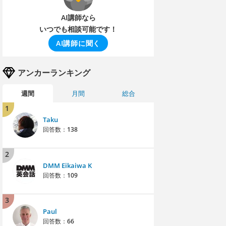
AI講師なら
いつでも相談可能です！
AI講師に聞く
アンカーランキング
週間
月間
総合
1
Taku
回答数：
138
2
DMM Eikaiwa K
回答数：
109
3
Paul
回答数：
66