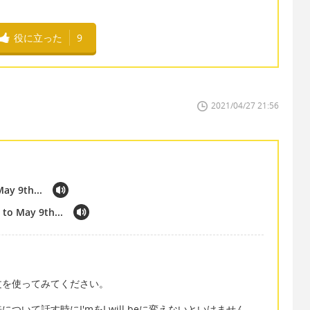
役に立った
9
2021/04/27 21:56
May 9th...
 to May 9th...
文を使ってみてください。
いて話す時にI'mをI will beに変えないといけません。