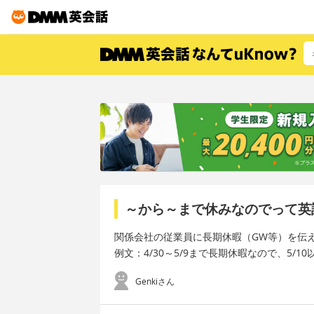
～から～まで休みなのでって英
関係会社の従業員に長期休暇（GW等）を伝
例文：4/30～5/9まで長期休暇なので、5/
Genkiさん