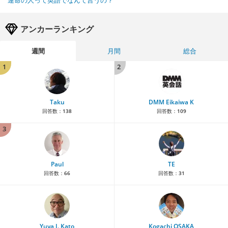
運命の人って英語でなんて言うの？
アンカーランキング
週間
月間
総合
1
2
Taku
DMM Eikaiwa K
回答数：
138
回答数：
109
3
Paul
TE
回答数：
66
回答数：
31
Yuya J. Kato
Kogachi OSAKA