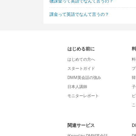
微課金って英語でなんて言うの？
課金って英語でなんて言うの？
はじめる前に
はじめての方へ
料
スタートガイド
プ
DMM英会話の強み
韓
日本人講師
子
モニターレポート
ビ
こ
関連サービス
iKnow! by DMM英会話
D