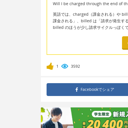
Will I be charged through the end of t
英語では、charged（課金される）や bi
課金される」、billed は「請求が発
billed のほうが少し請求サイクルっぽ
1
3592
Facebookで
シェア