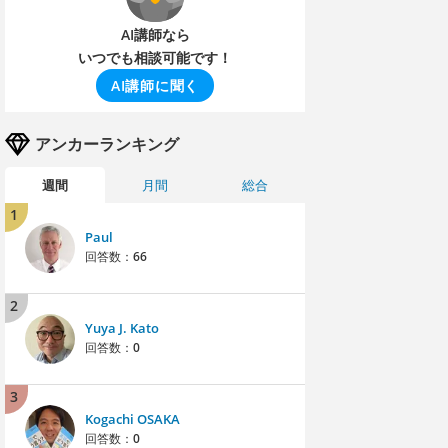
AI講師なら
いつでも相談可能です！
AI講師に聞く
アンカーランキング
週間
月間
総合
1
Paul
回答数：
66
2
Yuya J. Kato
回答数：
0
3
Kogachi OSAKA
回答数：
0