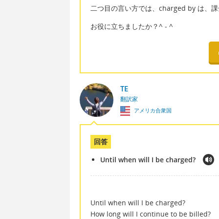
二つ目の言い方では、charged by 
お役に立ちましたか？^ - ^
TE
翻訳家
アメリカ合衆国
回答
Until when will I be charged?
Until when will I be charged?
How long will I continue to be billed?