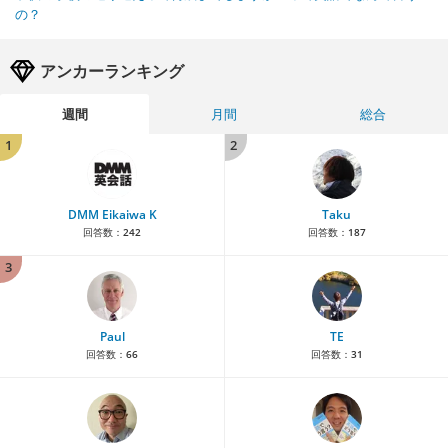
の？
アンカーランキング
週間
月間
総合
1
2
DMM Eikaiwa K
Taku
回答数：
242
回答数：
187
3
Paul
TE
回答数：
66
回答数：
31