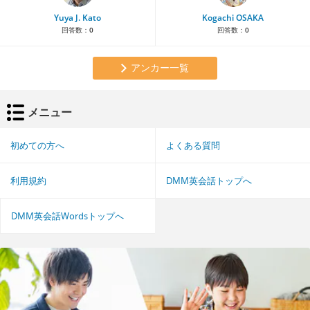
Yuya J. Kato
Kogachi OSAKA
回答数：
0
回答数：
0
アンカー一覧
メニュー
初めての方へ
よくある質問
利用規約
DMM英会話トップへ
DMM英会話Wordsトップへ