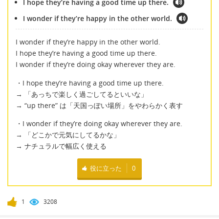
I hope they’re having a good time up there.
I wonder if they’re happy in the other world.
I wonder if they’re happy in the other world.
I hope they’re having a good time up there.
I wonder if they’re doing okay wherever they are.
・I hope they’re having a good time up there.
→ 「あっちで楽しく過ごしてるといいな」
→ “up there” は「天国っぽい場所」をやわらかく表す
・I wonder if they’re doing okay wherever they are.
→ 「どこかで元気にしてるかな」
→ ナチュラルで幅広く使える
役に立った
0
1
3208