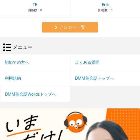
TE
Erik
回答数：
0
回答数：
0
アンカー一覧
メニュー
初めての方へ
よくある質問
利用規約
DMM英会話トップへ
DMM英会話Wordsトップへ