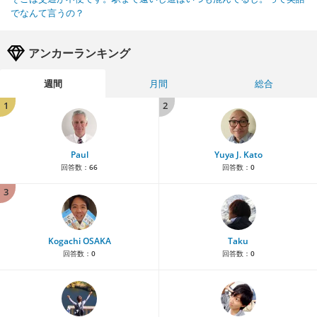
でなんて言うの？
アンカーランキング
週間
月間
総合
1
2
Paul
Yuya J. Kato
回答数：
66
回答数：
0
3
Kogachi OSAKA
Taku
回答数：
0
回答数：
0