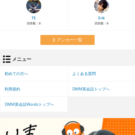
TE
Erik
回答数：
0
回答数：
0
アンカー一覧
メニュー
初めての方へ
よくある質問
利用規約
DMM英会話トップへ
DMM英会話Wordsトップへ