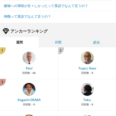
建物への弾痕が生々しかったって英語でなんて言うの？
殉職って英語でなんて言うの？
アンカーランキング
週間
月間
総合
1
2
Paul
Yuya J. Kato
回答数：
66
回答数：
0
3
Kogachi OSAKA
Taku
回答数：
0
回答数：
0