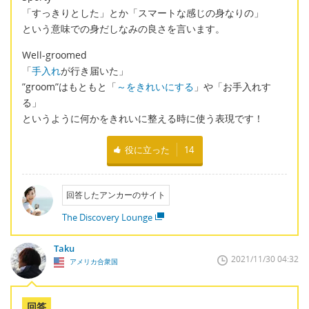
「すっきりとした」とか「スマートな感じの身なりの」
という意味での身だしなみの良さを言います。
Well-groomed
「
手入れ
が行き届いた」
”groom”はもともと「
～をきれいにする
」や「お手入れす
る」
というように何かをきれいに整える時に使う表現です！
役に立った
14
回答したアンカーのサイト
The Discovery Lounge
Taku
2021/11/30 04:32
アメリカ合衆国
回答