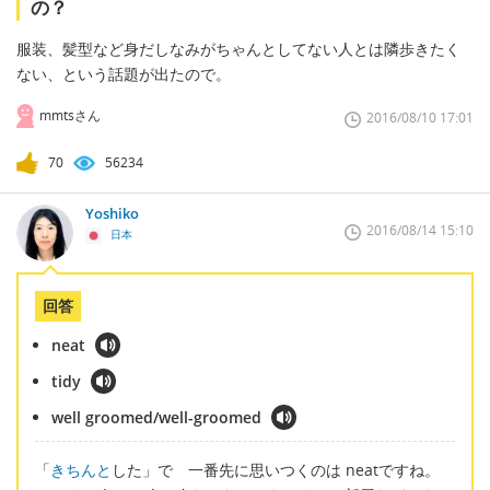
の？
服装、髪型など身だしなみがちゃんとしてない人とは隣歩きたく
ない、という話題が出たので。
mmtsさん
2016/08/10 17:01
70
56234
Yoshiko
2016/08/14 15:10
日本
回答
neat
tidy
well groomed/well-groomed
「
きちんと
した」で 一番先に思いつくのは neatですね。