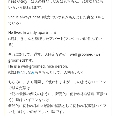
neat やtidy は人の身だしなみはもちろん、部屋などにも、
いろいろ使われます。
She is always neat. (彼女はいつもきちんとした身なりをし
ている）
He lives in a tidy apartment.
(彼は、きちんと整理したアパート(マンション)に住んでい
る）
それに対して、通常、人限定なのが well groomed (well-
groomed)です。
He is a well-groomed, nice person.
(彼は
身だしなみ
もきちんとして、人柄もいい）
ちなみに、よく混同して使われますが、このようなハイフン
で結んだ語は
上記の最後の例文のように、限定的に使われる(名詞に直接つ
く）時は ハイフンをつけ、
叙述的に使われる(be 動詞の補語として使われる)時はハイフ
ンをつけないのが正しい用法です。