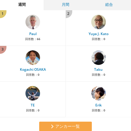
週間
月間
総合
1
2
Paul
Yuya J. Kato
回答数：
66
回答数：
0
3
Kogachi OSAKA
Taku
回答数：
0
回答数：
0
TE
Erik
回答数：
0
回答数：
0
アンカー一覧