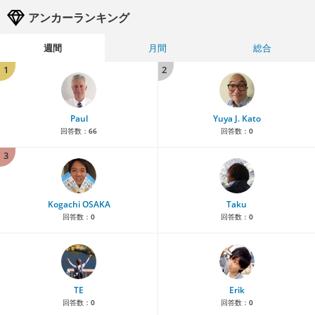
アンカーランキング
週間
月間
総合
1
2
Paul
Yuya J. Kato
回答数：
66
回答数：
0
3
Kogachi OSAKA
Taku
回答数：
0
回答数：
0
TE
Erik
回答数：
0
回答数：
0