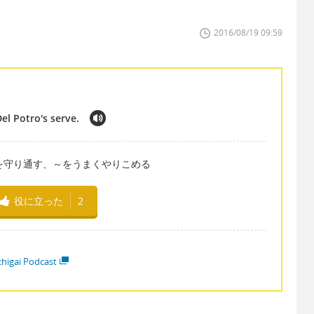
2016/08/19 09:59
el Potro's serve.
 ～から自分を守り通す、～をうまくやりこめる
役に立った
2
higai Podcast