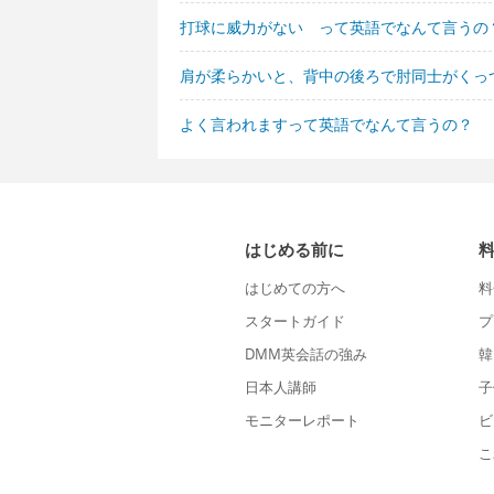
打球に威力がない って英語でなんて言うの
肩が柔らかいと、背中の後ろで肘同士がくっ
よく言われますって英語でなんて言うの？
はじめる前に
はじめての方へ
料
スタートガイド
プ
DMM英会話の強み
韓
日本人講師
子
モニターレポート
ビ
こ