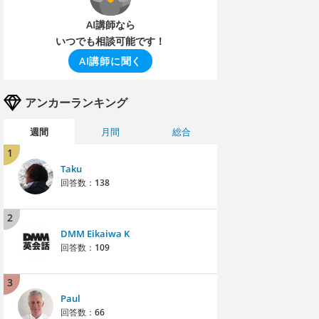
AI講師なら
いつでも相談可能です！
AI講師に聞く
アンカーランキング
週間
月間
総合
1
Taku
回答数：
138
2
DMM Eikaiwa K
回答数：
109
3
Paul
回答数：
66