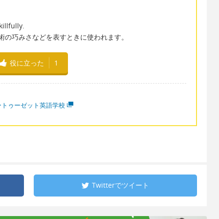
llfully.
で、技術の巧みさなどを表すときに使われます。
役に立った
1
ートゥーゼット英語学校
Twitterで
ツイート