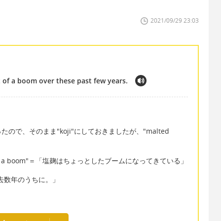
2021/09/29 23:03
it of a boom over these past few years.
で、そのまま"koji"にしておきましたが、"malted
ing a bit of a boom"＝「塩麹はちょっとしたブームになってきている」
＝「この過去数年のうちに。」