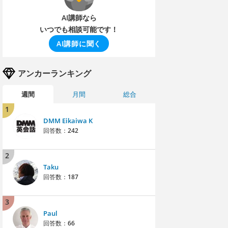
AI講師なら
いつでも相談可能です！
AI講師に聞く
アンカーランキング
週間
月間
総合
1
DMM Eikaiwa K
回答数：
242
2
Taku
回答数：
187
3
Paul
回答数：
66