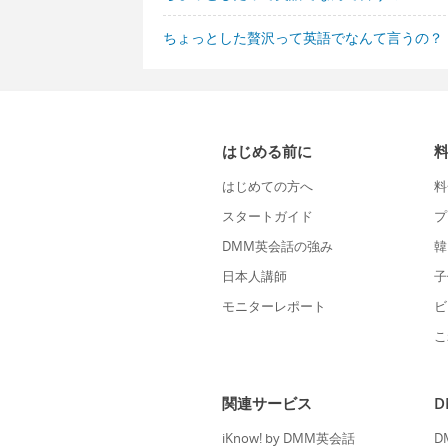
ちょっとした贅沢って英語でなんて言うの？
はじめる前に
はじめての方へ
料
スタートガイド
プ
DMM英会話の強み
韓
日本人講師
子
モニターレポート
ビ
こ
関連サービス
iKnow! by DMM英会話
D