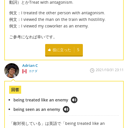
動詞）とかTreat with antagonism.
例文：I treated the other person with antagonism.
例文：I viewed the man on the train with hostilitiy.
例文：I viewed my coworker as an enemy.
ご参考になれば幸いです。
役に立った
5
Adrian C
2021/10/31 23:11
カナダ
回答
being treated like an enemy
being seen as an enemy
「敵対視している」は英語で「being treated like an