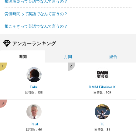
飛沫感染って英語でなんて言うの？
労働時間って英語でなんて言うの？
根こそぎって英語でなんて言うの？
アンカーランキング
週間
月間
総合
1
2
Taku
DMM Eikaiwa K
回答数：
138
回答数：
109
3
Paul
TE
回答数：
66
回答数：
31