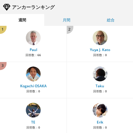
アンカーランキング
週間
月間
総合
1
2
Paul
Yuya J. Kato
回答数：
66
回答数：
0
3
Kogachi OSAKA
Taku
回答数：
0
回答数：
0
TE
Erik
回答数：
0
回答数：
0