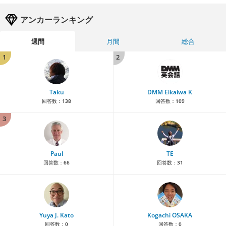
アンカーランキング
週間
月間
総合
1
2
Taku
DMM Eikaiwa K
回答数：
138
回答数：
109
3
Paul
TE
回答数：
66
回答数：
31
Yuya J. Kato
Kogachi OSAKA
回答数：
0
回答数：
0