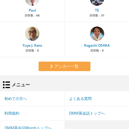
Paul
TE
回答数：
66
回答数：
31
Yuya J. Kato
Kogachi OSAKA
回答数：
0
回答数：
0
アンカー一覧
メニュー
初めての方へ
よくある質問
利用規約
DMM英会話トップへ
DMM英会話Wordsトップへ